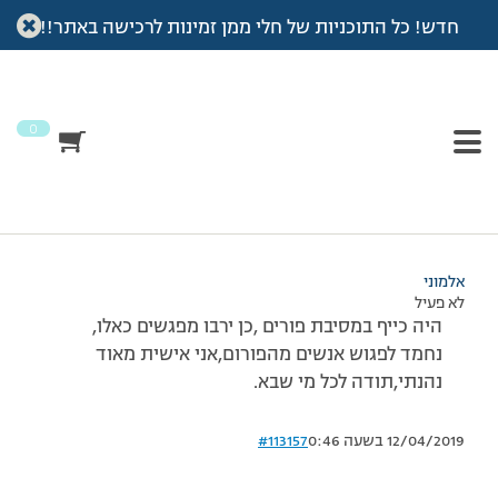
חדש! כל התוכניות של חלי ממן זמינות לרכישה באתר!!
עמוד הבית
>
דיונים
>
פורום
>
הייתה אחלה מסיבת פורים, תודה לרוסנה.
This topic has תגובה 1, 3 משתתפים, and was last updated
לפני
7 שנים, 3 חודשים
by
אלמוני
.
0
מוצגות 3 תגובות – 1 עד 3 (מתוך 3 סה״כ)
28/02/2010 בשעה 1:34
#113155
אלמוני
לא פעיל
היה כייף במסיבת פורים ,כן ירבו מפגשים כאלו,
נחמד לפגוש אנשים מהפורום,אני אישית מאוד
נהנתי,תודה לכל מי שבא.
12/04/2019 בשעה 0:46
#113157