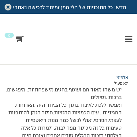
חדש! כל התוכניות של חלי ממן זמינות לרכישה באתר!!
עמוד הבית
>
דיונים
>
פורום
>
החגיגה ניגמרת
This topic has תגובה 1, 2 משתתפים, and was last updated
לפני
7 שנים, 3 חודשים
by
אלמוני
.
0
מוצגות 2 תגובות – 1 עד 2 (מתוך 2 סה״כ)
28/09/2010 בשעה 11:58
#170376
אלמוני
לא פעיל
יש משהו מאוד חם ועוטף בחגים.מישפחתיות. מיפגשים.
ברכות .וטיולים
ואפשר ללכת לאיבוד בתוך כל הביחד הזה .הארוחות
החגיגיות . עים הכמויות ההזויות.חוסר הזמן להיתפנות
לעצמי.הפרטי.ואולי לבשל כמה מנות דיאטטיות
טעימות.כל זה מכוסה מפה לבנה. ולמרות כל אלה
הצלחתי בזכות הרגלים טובים אחרים ואורח חיים