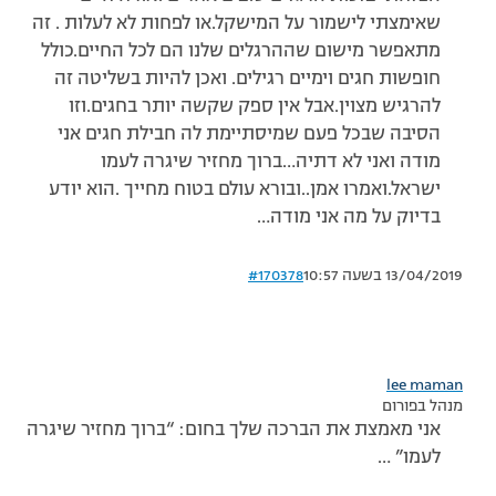
שאימצתי לישמור על המישקל.או לפחות לא לעלות . זה
מתאפשר מישום שההרגלים שלנו הם לכל החיים.כולל
חופשות חגים וימיים רגילים. ואכן להיות בשליטה זה
להרגיש מצוין.אבל אין ספק שקשה יותר בחגים.וזו
הסיבה שבכל פעם שמיסתיימת לה חבילת חגים אני
מודה ואני לא דתיה…ברוך מחזיר שיגרה לעמו
ישראל.ואמרו אמן..ובורא עולם בטוח מחייך .הוא יודע
בדיוק על מה אני מודה…
13/04/2019 בשעה 10:57
#170378
lee maman
מנהל בפורום
אני מאמצת את הברכה שלך בחום: “ברוך מחזיר שיגרה
לעמו” …