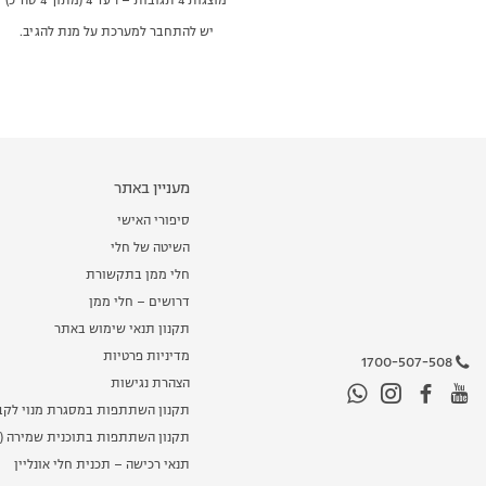
מוצגות 4 תגובות – 1 עד 4 (מתוך 4 סה״כ)
יש להתחבר למערכת על מנת להגיב.
מעניין באתר
סיפורי האישי
השיטה של חלי
חלי ממן בתקשורת
דרושים – חלי ממן
תקנון תנאי שימוש באתר
מדיניות פרטיות
1700-507-508
הצהרת נגישות
תקנון השתתפות במסגרת מנוי לקב
תקנון השתתפות בתוכנית שמירה (מ
תנאי רכישה – תכנית חלי אונליין