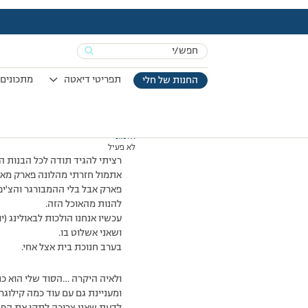
עמוד הבית
>
דיונים
>
פורום
>
הדפים כאן עוברים בקצב מסחרר אז….
This topic has תגובה 1, 4 משתתפים, and was last updated
Search
מוצגות 4 תגובות – 1 עד 4 (מתוך 4 סה״כ)
for:
12/08/2008 בשעה 11:37
#68115
תפריטי דיאטה
מתכונים 
החנות של חלי
אלמוני
לא פעיל
רציתי להגיד תודה לכל הבנות ה
אתמול חזרתי מהלונה פארק מאוד
פארק אבל בלי ההמבורגר והצ'יפ
להנות מהאוכל הזה.
עכשיו אנחנו הולכות לבאולינג (
ושאני אשלוט בו.
בערב חנוכת בית אצל אחי.
ולאיה היקרה …הסוד שלי הוא כנ
ומעניינת גם עם עוד כמה קילוגר