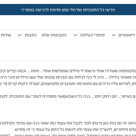
חדש! כל התוכניות של חלי ממן זמינות לרכישה באתר!!
לפני 7 שנים, 4 חודשים
by
אלמוני
.
דיאטטיים
סיפורי הצלחה
הקבוצות שלנו
כתבות
אודות
מקסימות שעודדו אותי ורשמו לי מילים שממיסות אותי… חחח … וכמה כפיים קיבלת
 מאוחר בלילה … היה לי כיף לבלות עם חברות טובות שלי ועם הילדים והכי היה
ס, לפרוש עליו כריכים עם פסטרמה מעוצבים ומקושטים, קערת ירקות קרים (כי ש
יום באיזור… יום רחוק יותר… ככה כל השבוע)ואני מסודרת לגמרי עם התוכנית. לקח
ראה זה שרבות כאן פיצחו לפני. לקבל את עצמי כמו שאני ככה עם עודפי הקילוגר
מים מיותרים, להעריך את עצמי ולא לכעוס כל הזמן על עצמי כי זה מתיש.