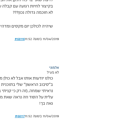
לדעת שאני צריכה לתקן את הפג
בקיצור לחיות רגועה עם קבלה 
לא חוכמה גדולה נכון???
שיהיה לכולכן יום מקסים ומדהים
11/04/2019 בשעה 11:52
#68116
אלמוני
לא פעיל
כולנו יודעות אותו אבל לא כולן 
נראיתי שמחה..(זה רק כי קניתי
עלית על הסוד וזה נראה שאת מיי
גאה בך!
11/04/2019 בשעה 11:52
#68117