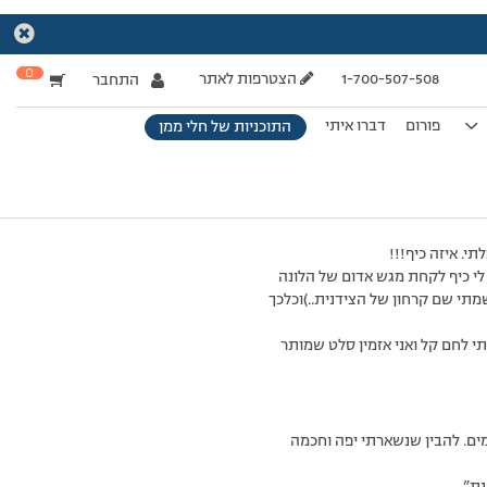
0
1-700-507-508
הצטרפות לאתר
התחבר
פורום
דברו איתי
התוכניות של חלי ממן
י. איזה כיף!!!
 לי כיף לקחת מגש אדום של הלונה
מתי שם קרחון של הצידנית..)וכלכך
תי לחם קל ואני אזמין סלט שמותר
מים. להבין שנשארתי יפה וחכמה