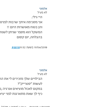
אלמוני
לא פעיל
היי גילי..
אני מסכימה איתך שרבות לפנינו 
והן בטוח מאושרות היום !!
המשקל הוא מספר שניתן לשנות ו
בהצלחה, יום קסום
11/04/2019 בשעה 11:52
#68118
אלמוני
לא פעיל
הבילויים שלך מזכירים לי את ה
לעשות “סטרייק”?
במקום לאכול מוציאים אנרגיה ,נ
כיף לך שאת מתארגנת לפני יציאה