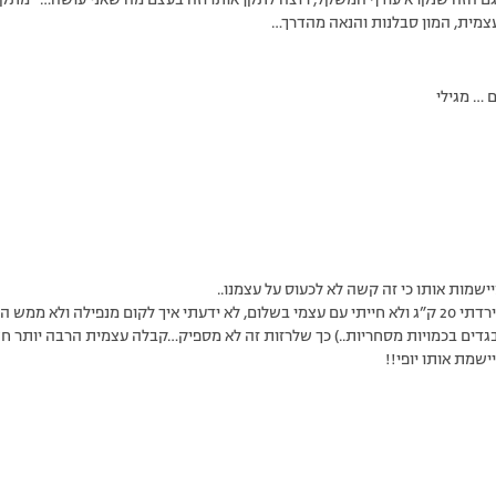
ם הזה שנקרא עודף המשקל, רוצה לתקן אותו וזה בעצם מה שאני עושה… “מתקנ
עצמית, המון סבלנות והנאה מהדרך…
 … מגילי
מיישמות אותו כי זה קשה לא לכעוס על עצמנו..
ב”סיבוב הראשון” שלי בתוכנית ירדתי 20 ק”ג ולא חייתי עם עצמי בשלום, לא ידעתי איך לקום מנפיל
 בגדים בכמויות מסחריות..) כך שלרזות זה לא מספיק…קבלה עצמית הרבה יותר ח
שמת אותו יופי!!