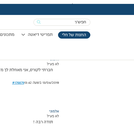
עמוד הבית
>
דיונים
>
פורום
>
הבה נגילה יקרה
This topic has תגובה 1, 2 משתתפים, and was last updated
Search
מוצגות 2 תגובות – 1 עד 2 (מתוך 2 סה״כ)
for:
01/03/2011 בשעה 17:25
#176878
תפריטי דיאטה
מתכונים 
החנות של חלי
אלמוני
לא פעיל
חברתי לקורס, אני מאחלת לך מזל
13/04/2019 בשעה 13:42
#176879
אלמוני
לא פעיל
תודה רבה !