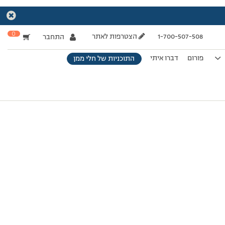
0
1-700-507-508
הצטרפות לאתר
התחבר
פורום
דברו איתי
התוכניות של חלי ממן