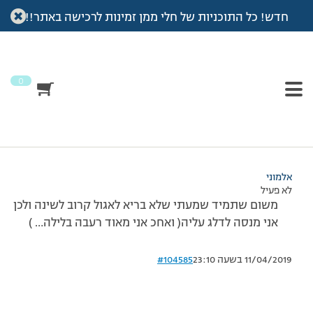
חדש! כל התוכניות של חלי ממן זמינות לרכישה באתר!!
עמוד הבית
>
דיונים
>
פורום
>
האם ארוחת הלילה חשובה
This topic has תגובה 1, 2 משתתפים, and was last updated
לפני
7 שנים, 4 חודשים
by
אלמוני
.
0
מוצגות 2 תגובות – 1 עד 2 (מתוך 2 סה״כ)
27/03/2017 בשעה 23:58
#104583
אלמוני
לא פעיל
משום שתמיד שמעתי שלא בריא לאגול קרוב לשינה ולכן
אני מנסה לדלג עליה( ואחכ אני מאוד רעבה בלילה… )
11/04/2019 בשעה 23:10
#104585