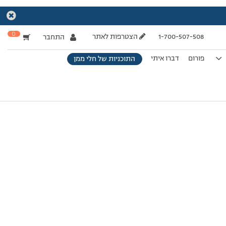
0
1-700-507-508
הצטרפות לאתר
התחבר
פורום
דברו איתי
התוכניות של חלי ממן