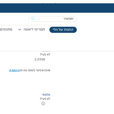
עמוד הבית
>
דיונים
>
פורום
>
האם אפשרי לשתות חלב 3% וכמה ?
This topic has תגובה 1, 2 משתתפים, and was last updated
Search
מוצגות 2 תגובות – 1 עד 2 (מתוך 2 סה״כ)
for:
15/05/2013 בשעה 23:59
#168013
תפריטי דיאטה
מתכונים 
החנות של חלי
אלמוני
לא פעיל
תודה:)
13/04/2019 בשעה 10:00
#168014
אלמוני
לא פעיל
🙂