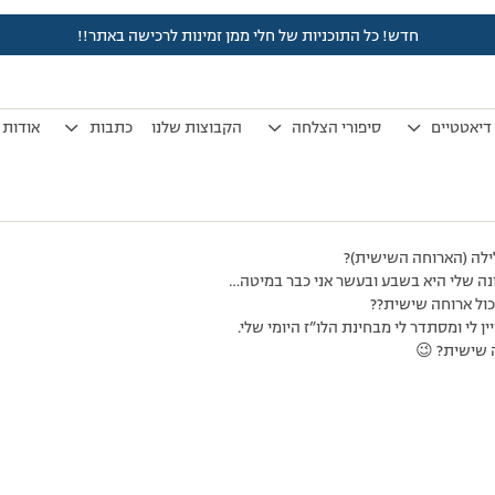
חדש! כל התוכניות של חלי ממן זמינות לרכישה באתר!!
לפני 7 שנים, 3 חודשים
by
אלמוני
.
דיאטטיים
סיפורי הצלחה
הקבוצות שלנו
כתבות
אודות
לילה (הארוחה השישית)?
ה שלי היא בשבע ובעשר אני כבר במיטה…
אכול ארוחה שישית??
ן לי ומסתדר לי מבחינת הלו”ז היומי שלי.
ה שישית? 😉