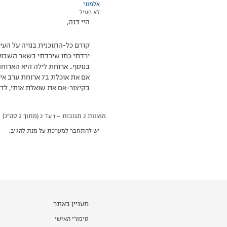
אלמוני
לא פעיל
היי דנה,
קודם כל-התוכנית בנויה על העי
ירדתי כמו שירדתי בשאר השבוע
בנוסף.. ארוחת לילה היא הארוחה הכי כיפית! קחי לך 2 גלידות דיאטטיות-זה פשוט מדהי
אם את אוכלת ב7 ארוחת ערב אין בעייה לאכול כבר ב8 וחצי את הגלידה. את תראי שזה סוגר לך את החשק למתוק והולכים לישון עם בטן מלאה..
בקיצור-אם את שואלת אותי, לדל
מוצגות 2 תגובות – 1 עד 2 (מתוך 2 סה״כ)
יש להתחבר למערכת על מנת להגיב.
מעניין באתר
סיפורי האישי