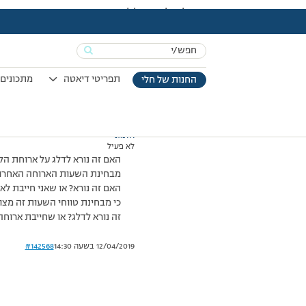
עמוד הבית
>
דיונים
>
פורום
>
דילוג על ארוחת לילה
This topic has תגובה 1, 2 משתתפים, and was last updated
Search
מוצגות 2 תגובות – 1 עד 2 (מתוך 2 סה״כ)
for:
14/05/2014 בשעה 8:38
#142567
תפריטי דיאטה
מתכונים 
החנות של חלי
אלמוני
לא פעיל
האם זה נורא לדלג על ארוחת ה
מבחינת השעות הארוחה האחרונ
האם זה נורא? או שאני חייבת ל
כי מבחינת טווחי השעות זה מצויי
זה נורא לדלג? או שחייבת ארוח
12/04/2019 בשעה 14:30
#142568