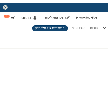
0
1-700-507-508
הצטרפות לאתר
התחבר
פורום
דברו איתי
התוכניות של חלי ממן