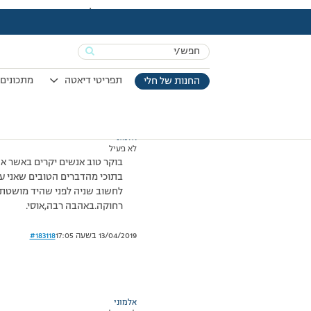
עמוד הבית
>
דיונים
>
פורום
>
גמר חתימה טובה-חשבון נפש לפני החג
This topic has תגובה 1, 2 משתתפים, and was last updated
Search
מוצגות 2 תגובות – 1 עד 2 (מתוך 2 סה״כ)
for:
06/10/2011 בשעה 9:48
#183117
תפריטי דיאטה
מתכונים 
החנות של חלי
אלמוני
לא פעיל
בתוכי מהדברים הטובים שאני ע
לחשוב שניה לפני שהיד מושטת לע
רחוקה.באהבה רבה,אוסי.
13/04/2019 בשעה 17:05
#183118
אלמוני