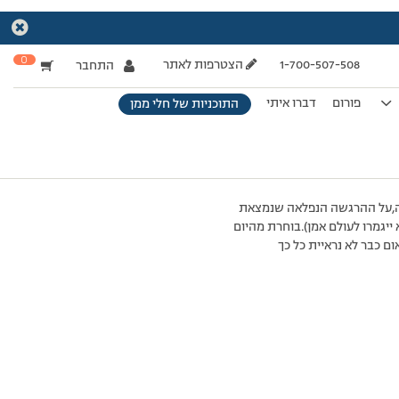
0
1-700-507-508
הצטרפות לאתר
התחבר
פורום
דברו איתי
התוכניות של חלי ממן
ם.אתמול בשקילה 200 גרם עלייה,לא נבהלתי…בחרתי להסתכל על 32 ק”ג ירידה,על ההרגשה הנפלאה שנמצאת
יגמרו לעולם אמן).בוחרת מהיום
ם כבר לא נראיית כל כך