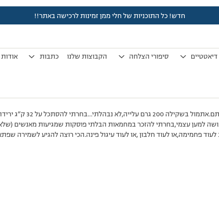
חדש! כל התוכניות של חלי ממן זמינות לרכישה באתר!!
לפני 7 שנים, 3 חודשים
by
אלמוני
.
דיאטטיים
סיפורי הצלחה
הקבוצות שלנו
כתבות
אודות
בוקר טוב אנשים יקרים באשר את
ושה למען עצמי,בחרתי להזכר במחמאות הבלתי פוסקות שמגיעות מאנשים (שלא י
וד פחמימה,או לעוד חלבון ,או לעוד עיגול פינה.הכי רוצה להגיע לשמירה שפתאו