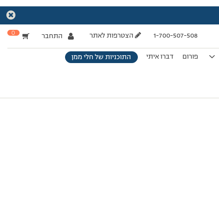
0
1-700-507-508
הצטרפות לאתר
התחבר
פורום
דברו איתי
התוכניות של חלי ממן