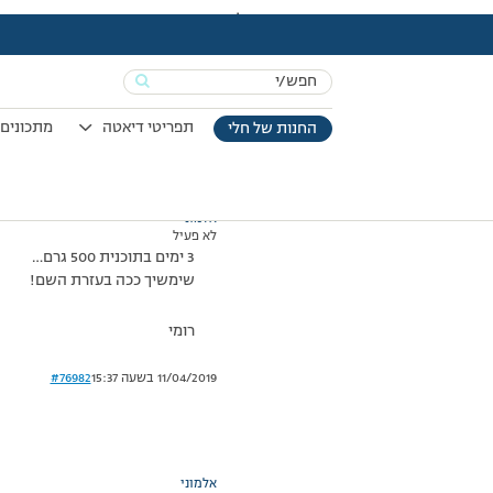
עמוד הבית
>
דיונים
>
פורום
>
גמאני רציתי לשתף..
This topic has תגובה 1, 2 משתתפים, and was last updated
Search
מוצגות 2 תגובות – 1 עד 2 (מתוך 2 סה״כ)
for:
11/12/2008 בשעה 23:19
#76981
תפריטי דיאטה
מתכונים 
החנות של חלי
אלמוני
לא פעיל
3 ימים בתוכנית 500 גרם…
שימשיך ככה בעזרת השם!
רומי
11/04/2019 בשעה 15:37
#76982
אלמוני