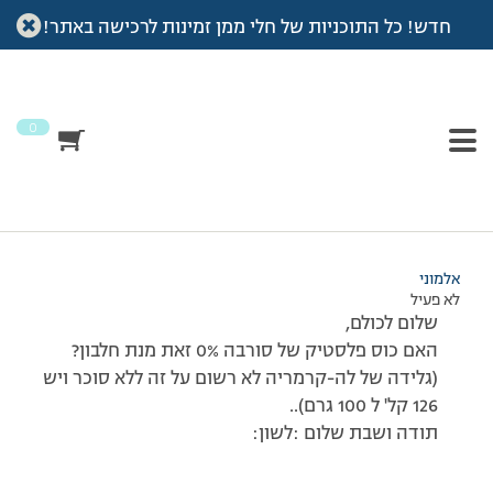
חדש! כל התוכניות של חלי ממן זמינות לרכישה באתר!
עמוד הבית
>
דיונים
>
פורום
>
גלידה
This topic has 0 תגובות, משתתף 1, and was last updated
לפני
12 שנים, 4 חודשים
by
אלמוני
.
0
מוצגות 1 תגובות (מתוך 1 סה״כ)
11/04/2014 בשעה 14:56
#144323
אלמוני
לא פעיל
שלום לכולם,
האם כוס פלסטיק של סורבה 0% זאת מנת חלבון?
(גלידה של לה-קרמריה לא רשום על זה ללא סוכר ויש
126 קל' ל 100 גרם)..
תודה ושבת שלום :לשון: