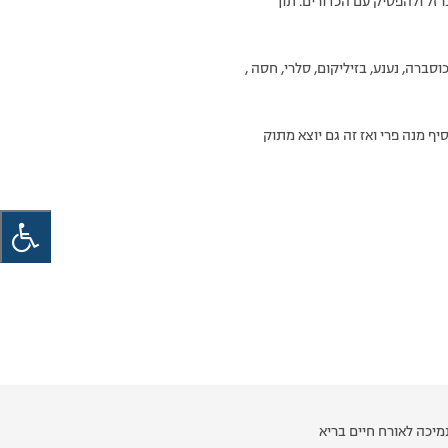
רזל ולהפסיק עם הכדורים. תוך
רוק (2 כוסות) מלא בעלים: פטרוזיליה, כוסברה, נענע, בזיליקום, סלרי, חסה ,
ף מנה פרי ואז זה גם יוצא מתוק
יכה לאורח חיים בריא