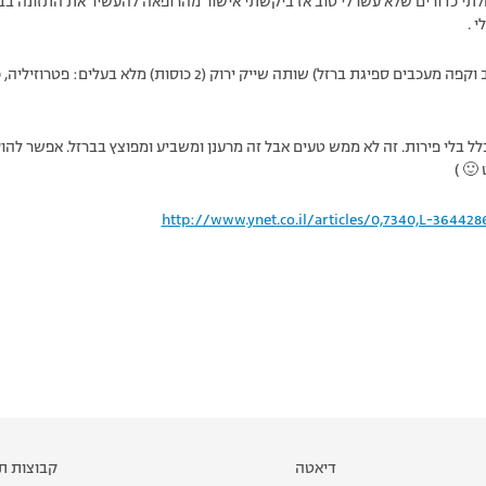
חלתי כדורים שלא עשו לי טוב אז ביקשתי אישור מהרופאה להעשיר את התזונה בב
 .
כל בוקר , שעה אחרי הקפה (חלב וקפה מעכבים ספיגת ברזל) שותה שייק י
ל בלי פירות. זה לא ממש טעים אבל זה מרענן ומשביע ומפוצץ בברזל. אפשר להוסי
🙂 )
http://www.ynet.co.il/articles/0,7340,L-364428
דיאטה
קבוצות תמ