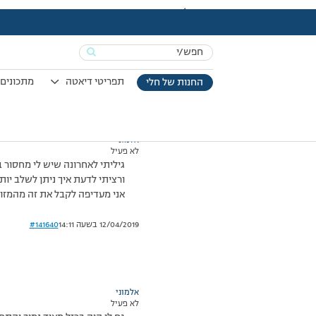
עמוד הבית
>
דיונים
>
פורום
>
ברזל
This topic has תגובה 1, 2 משתתפים, and was last updated
Search
מוצגות 2 תגובות – 1 עד 2 (מתוך 2 סה״כ)
for:
02/06/2014 בשעה 10:11
#141639
תפריטי דיאטה
מתכונים 
החנות של חלי
אלמוני
לא פעיל
גיליתי לאחרונה שיש לי מחסור 
ורציתי לדעת איך ניתן לשלב יותר מזו
אני מעדיפה לקבל את זה מהמזון 
12/04/2019 בשעה 14:11
#141640
אלמוני
לא פעיל