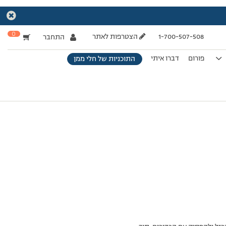
0
1-700-507-508
הצטרפות לאתר
התחבר
פורום
דברו איתי
התוכניות של חלי ממן