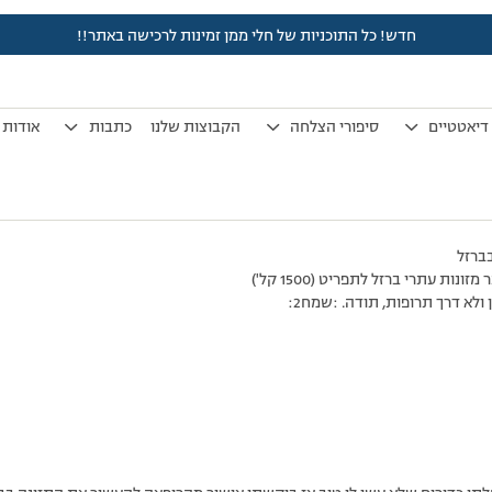
חדש! כל התוכניות של חלי ממן זמינות לרכישה באתר!!
לפני 7 שנים, 3 חודשים
by
אלמוני
.
דיאטטיים
סיפורי הצלחה
הקבוצות שלנו
כתבות
אודות
בברזל
נות עתרי ברזל לתפריט (1500 קל')
ולא דרך תרופות, תודה. :שמח2: