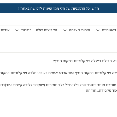
חדש! כל התוכניות של חלי ממן זמינות לרכישה באתר!!
לפני 13 שנים, 7 חודשים
by
אלמוני
.
דיאטטיים
סיפורי הצלחה
הקבוצות שלנו
כתבות
אודות
 99 קלוריות במקום חטיף?
א יעצר בירידה)
אוד מקפידה…תודהה