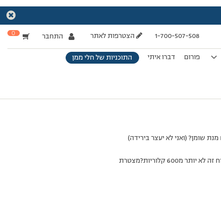
0
1-700-507-508
הצטרפות לאתר
התחבר
פורום
דברו איתי
התוכניות של חלי ממן
הבהרה נוספת אמרת לי שבמנה מותרת מותר ויוגורט וופל בלגי כולל כל התוספות (שוקולד גלידה קצפת ועוד)בטוח זה לא יותר מ600 קלוריות?מצטרת