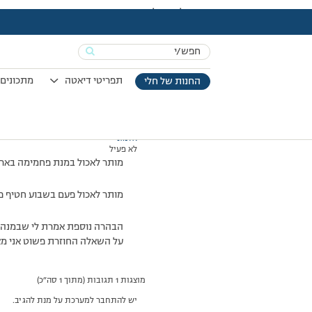
עמוד הבית
>
דיונים
>
פורום
>
בייגלה 99 קלוריות
This topic has 0 תגובות, משתתף 1, and was last updated
Search
מוצגות 1 תגובות (מתוך 1 סה״כ)
for:
06/01/2013 בשעה 16:37
#199611
תפריטי דיאטה
מתכונים 
החנות של חלי
אלמוני
לא פעיל
מותר לאכול במנת פחמימה בארבע חבילת בייגלה
מותר לאכול פעם בשבוע חטיף פרה 99 קלוריות במקום חטיף ועוד ארבע פעמים בשבוע חלבה 99 קלוריות במקום מנת שומן? (ואני ל
על השאלה החוזרת פשוט אני מ
מוצגות 1 תגובות (מתוך 1 סה״כ)
יש להתחבר למערכת על מנת להגיב.