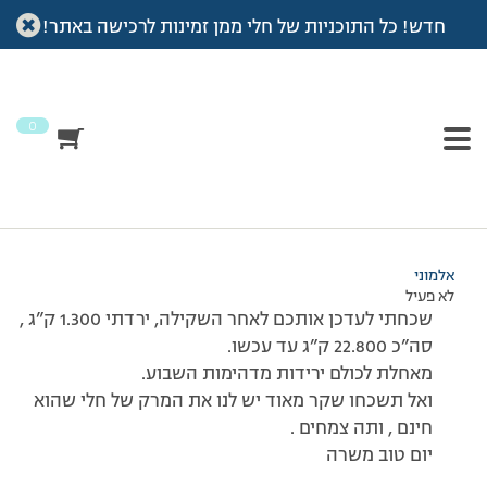
חדש! כל התוכניות של חלי ממן זמינות לרכישה באתר!
עמוד הבית
>
דיונים
>
פורום
>
בוקר טוב לפורום המקסים הזה!!!!
This topic has תגובה 1, 4 משתתפים, and was last updated
לפני
7 שנים, 4 חודשים
by
אלמוני
.
0
מוצגות 4 תגובות – 1 עד 4 (מתוך 4 סה״כ)
16/12/2008 בשעה 9:16
#77328
אלמוני
לא פעיל
שכחתי לעדכן אותכם לאחר השקילה, ירדתי 1.300 ק”ג ,
סה”כ 22.800 ק”ג עד עכשו.
מאחלת לכולם ירידות מדהימות השבוע.
ואל תשכחו שקר מאוד יש לנו את המרק של חלי שהוא
חינם , ותה צמחים .
יום טוב משרה