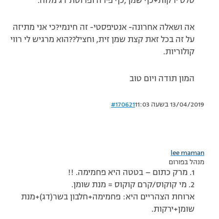
סלט ירקות+כף שמן ,כף פירה ופרוסת דג מלוח.
אה ושאלה אחרונה- אנטיפסטי- זה חינמי?כי אני מתיזה
על זה בכל זאת קצת שמן זית, וחציל??הוא מרגיש לי רווי
קולוריות.
המון תודה ויום טוב
13/04/2019 בשעה 11:03
#170621
lee maman
מנהל בפורום
1. מרק כתום – בטטה היא פחמימה. !!
2. מי קוקוס/קרם קוקוס = מנת שומן.
ארוחת הצהריים היא: פחמימה+חלבון בשר(דג)+מנת
שומן+ירקות.