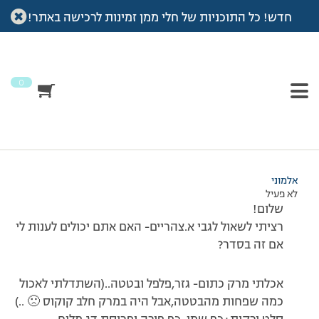
חדש! כל התוכניות של חלי ממן זמינות לרכישה באתר!
עמוד הבית
>
דיונים
>
פורום
>
בדיקה לגבי ארוחת צהריים
This topic has תגובה 1, 2 משתתפים, and was last updated
לפני
7 שנים, 3 חודשים
by
אלמוני
.
0
מוצגות 2 תגובות – 1 עד 2 (מתוך 2 סה״כ)
04/10/2010 בשעה 17:22
#170619
אלמוני
לא פעיל
שלום!
רציתי לשאול לגבי א.צהריים- האם אתם יכולים לענות לי
אם זה בסדר?
אכלתי מרק כתום- גזר,פלפל ובטטה..(השתדלתי לאכול
כמה שפחות מהבטטה,אבל היה במרק חלב קוקוס 🙁 ..)