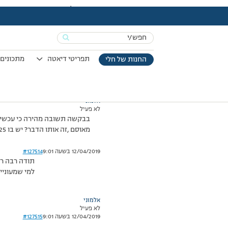
עמוד הבית
>
דיונים
>
פורום
>
בבקשה מי שמחוברת תענה לי
This topic has תגובה 1, 2 משתתפים, and was last updated
Search
מוצגות 3 תגובות – 1 עד 3 (מתוך 3 סה״כ)
for:
12/03/2015 בשעה 13:15
#127513
תפריטי דיאטה
מתכונים 
החנות של חלי
אלמוני
לא פעיל
מאוסם ,זה אותו הדבר? יש בו 25 ק'לכף
12/04/2019 בשעה 9:01
#127514
תודה רבה רב
למי שמעוניינת גם התשוב
אלמוני
לא פעיל
12/04/2019 בשעה 9:01
#127515