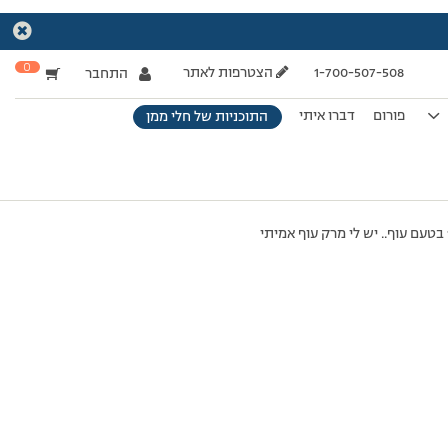
0
1-700-507-508
הצטרפות לאתר
התחבר
פורום
דברו איתי
התוכניות של חלי ממן
בבקשה תשובה מהירה כי עכשיו אני באמצע ההכנה.. אני מכינה מרק ירקות חינמי אצל חלי רשמה להוסיף מרק 10 בטעם עוף.. יש לי מרק עוף אמיתי