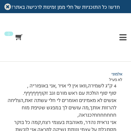
חדש! כל התוכניות של חלי ממן זמינות לרכישה באתר!
עמוד הבית
>
דיונים
>
פורום
>
בא לי לצעוק עשיתי זאתתתתתתתת
This topic has תגובה 1, משתתף 1, and was last updated
לפני 7
שנים, 3 חודשים
by
אלמוני
.
0
מוצגות 2 תגובות – 1 עד 2 (מתוך 2 סה״כ)
31/05/2011 בשעה 10:23
#179412
אלמוני
לא פעיל
4 ק”ג לשמירה,וואו אין לי אויר ,אני באופוריה ,
סוף סוף הולכת עם ראש מורם וגב זקוףףףףףף.
אנשים לא מאמינים ואומרים לי חלי עשתה זאת,הצליחה
להרזות אותך,מה עושים לך במפגש שטיפת מוח
חחחחחחח?כנראה,
אני נראית נהדר, מאוהבת בעצמי רצח,קמה כל בוקר
מסתכלת על עצמי ונותת נשיקה למראה,אני לובשת