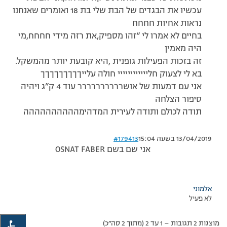
עכשיו את הבגדים של הבת שלי בת 18 ואומרים שאנחנו
נראות אחיות חחחח
בחיים לא אמרו לי “זהו מספיק,את רזה מידי חחחח,מי
היה מאמין
זה בזכות הפעילות גופנית ,היא קובעת יותר מהמשקל.
בא לי לצעוק חליייייייייייי חולה עלייךךךךךךךךך
אני עם דמעות של אושרררררררררר עוד 4 ק”ג ויהיה
סיפור הצלחה
תודה לכולם ותודה לעירית המדהימהההההההההה
13/04/2019 בשעה 15:04
#179413
אני שם בשם OSNAT FABER
אלמוני
לא פעיל
מוצגות 2 תגובות – 1 עד 2 (מתוך 2 סה״כ)