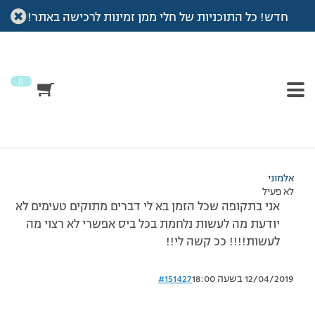
חדש! כל התוכניות של חלי ממן זמינות לרכישה באתר!
עמוד הבית
>
דיונים
>
פורום
>
בא לי ובא ליי ככ קשה לי
This topic has תגובה 1, 2 משתתפים, and was last updated
לפני
7 שנים, 4 חודשים
by
אלמוני
.
0
מוצגות 2 תגובות – 1 עד 2 (מתוך 2 סה״כ)
15/12/2013 בשעה 15:27
#151426
אלמוני
לא פעיל
אני בתקופה שכל הזמן בא לי דברים מתוקים טעימים לא
יודעת מה לעשות נלחמת בכל ביס אפשרי לא רצוי מה
לעשות!!!! ככ קשה לי!!
12/04/2019 בשעה 18:00
#151427