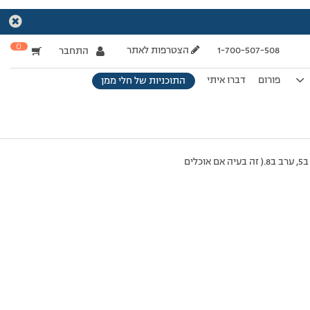
0
1-700-507-508
הצטרפות לאתר
התחבר
פורום
דברו איתי
התוכניות של חלי ממן
היי, רציתי לשאול אם אפשרי לאכול את א. הלילה למשל ב8, בבוקר, ולאחר מכן את הבוקר ב11 , צהריים ב14, ביניים ב5, ערב ב8.( זה בעיה אם אוכלים