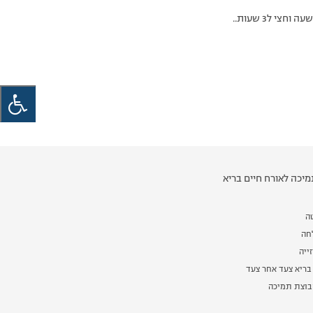
י ל3 שעות..
יכה לאורח חיים בריא
ה
לחה
ייה
בריא צעד אחר צעד
וצת תמיכה