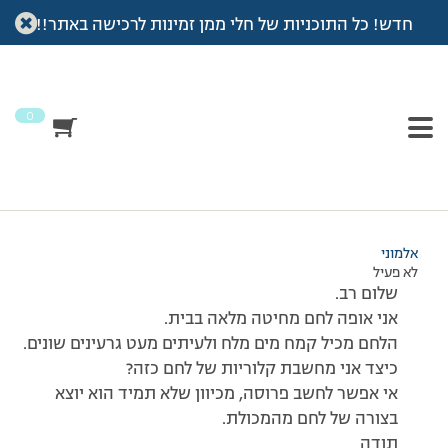
חדש! כל התוכניות של חלי ממן זמינות לרכישה באתר!!
עמוד הבית
>
דיונים
>
פורום
>
אפית לחם בבית
This topic has תגובה 1, 2 משתתפים, and was last updated
לפני
7 שנים, 3 חודשים
by
אלמוני
.
0
מוצגות 2 תגובות – 1 עד 2 (מתוך 2 סה״כ)
21/10/2013 בשעה 8:10
#154707
אלמוני
לא פעיל
שלום רב.
אני אופה לחם מחיטה מלאה בבית.
הלחם מכיל קמח מים מלח ולעיתים מעט גרעינים שונים.
כיצד אני מחשבת קלוריות של לחם כזה?
אי אפשר לחשב פרוסה, מכיוון שלא תמיד הוא יוצא
בצורה של לחם מהמכולת.
תודה