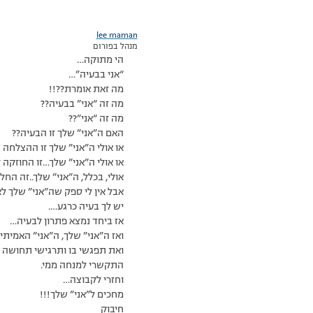
lee maman
מנהל בפורום
הי מתוקה…
“אני בבעיה”…
מה זאת אומרת??!!
מה זה “אני” בבעיה??
מה זה “אני”??
האם ה”אני” שלך זו הבעיה??
או אולי ה”אני” שלך זו ההצלח
או אולי ה”אני” שלך…זו החוזקה
אולי, בכלל, ה”אני” שלך..זה החל
אבל אין לי ספק שה”אני” שלך לא
יש לך בעיה כרגע….
אז ביחד נמצא פתרון לבעיה…
ואז ה”אני” שלך, ה”אני” האמיתי 
ואת תפגשי בו ותרגישי תחושה 
התקשרי למנחה ממי.
וחזרי לקבוצה…
מחכים ל”אני” שלך!!!
חיבוק