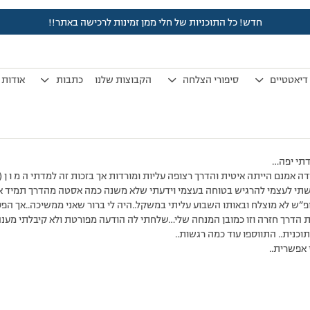
חדש! כל התוכניות של חלי ממן זמינות לרכישה באתר!!
לפני 7 שנים, 3 חודשים
by
אלמוני
.
דיאטטיים
סיפורי הצלחה
הקבוצות שלנו
כתבות
אודות
דתי יפה…
ה אמנם הייתה איטית והדרך רצופה עליות ומורדות אך בזכות זה למדתי ה מ ו ן 
תי לעצמי להרגיש בטוחה בעצמי וידעתי שלא משנה כמה אסטה מהדרך תמיד אד
פ”ש לא מוצלח ובאותו השבוע עליתי במשקל..היה לי ברור שאני ממשיכה..אך הפ
את הדרך חזרה וזו כמובן המנחה שלי…שלחתי לה הודעה מפורטת ולא קיבלתי מענה
וכנית.. התווספו עוד כמה רגשות..
אפשרית..