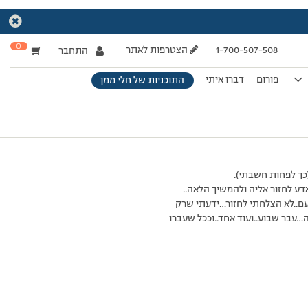
0
1-700-507-508
הצטרפות לאתר
התחבר
פורום
דברו איתי
התוכניות של חלי ממן
(כך לפחות חשבתי).
ע לחזור אליה ולהמשיך הלאה..
עם..לא הצלחתי לחזור…ידעתי שרק
…עבר שבוע..ועוד אחד..וככל שעברו