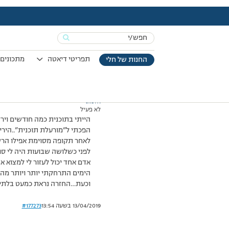
עמוד הבית
>
דיונים
>
פורום
>
אני בבעיה…..
This topic has תגובה 1, 2 משתתפים, and was last updated
Search
מוצגות 2 תגובות – 1 עד 2 (מתוך 2 סה״כ)
for:
21/03/2011 בשעה 9:52
#177272
תפריטי דיאטה
מתכונים 
החנות של חלי
אלמוני
לא פעיל
הייתי בתוכנית כמה חודשים ויר
הפכתי ל”מורעלת תוכנית”..היריד
לאחר תקופה מסוימת אפילו הרש
לפני כשלושה שבועות היה לי סו
אדם אחד יכול לעזור לי למצוא 
הימים התרחקתי יותר ויותר מהת
וכעת…החזרה נראת כמעט בלתי 
13/04/2019 בשעה 13:54
#177273