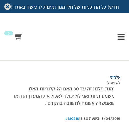
חדש! כל התוכניות של חלי ממן זמינות לרכישה באתר!!
עמוד הבית
>
דיונים
>
פורום
>
אמא שלי קנתה לי מעדן 0 אחוז בטעם
שוקולד שיש ב
This topic has תגובה 1, 3 משתתפים, and was last updated
לפני
7 שנים, 3 חודשים
by
אלמוני
.
0
מוצגות 3 תגובות – 1 עד 3 (מתוך 3 סה״כ)
20/06/2011 בשעה 23:23
#180217
אלמוני
לא פעיל
ומנת חלבון זה עד 80 האם ה2 קלוריות האלו
משמעותיות ואני לא יכולה לאכול את המעדן הזה או
שאפשר ? אשמח לתשובה בהקדם..
13/04/2019 בשעה 15:30
#180218