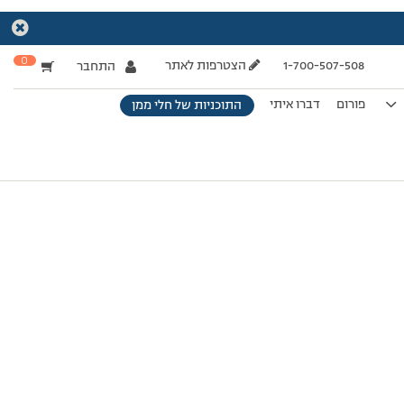
0
1-700-507-508
הצטרפות לאתר
התחבר
פורום
דברו איתי
התוכניות של חלי ממן