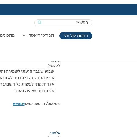
עמוד הבית
>
דיונים
>
פורום
>
אכזבה
This topic has תגובה 1, 2 משתתפים, and was last updated
Search
מוצגות 2 תגובות – 1 עד 2 (מתוך 2 סה״כ)
for:
27/08/2008 בשעה 17:32
#69808
תפריטי דיאטה
מתכונים 
החנות של חלי
אלמוני
לא פעיל
שבוע שעבר הגעתי לשמירה והשבוע על
אני יודעת שזה כלום וזה לא נ
אז החלטתי לעשות כל השבוע רי
אני מקווה שיהיה בסדר
11/04/2019 בשעה 12:07
#69809
אלמוני