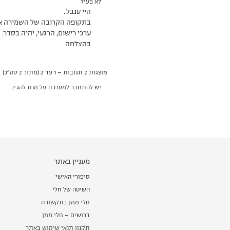
לא פעיל
היי ענבל..
בתקופה הקרובה של השמירה את תעלי 300 גרם ותרדי 300 גרם, כך שומרים על המשקל..:) אכזבה לא כלו
ערכי רישום, הרגעי, יהיה בסדר.
בהצלחה
מוצגות 2 תגובות – 1 עד 2 (מתוך 2 סה״כ)
יש להתחבר למערכת על מנת להגיב.
מעניין באתר
סיפורי האישי
השיטה של חלי
חלי ממן בתקשורת
דרושים – חלי ממן
תקנון תנאי שימוש באתר