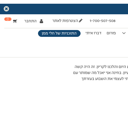
0
1-700-507-508
הצטרפות לאתר
התחבר
פורום
דברו איתי
התוכניות של חלי ממן
יום והלכנו לקריון. זה היה קשה
עת מה נהנתי לא פחות. יש לי רעיון. בחינה אני יאכל מה שמותר עם
תי לעצמי את השבוע בעזרתך