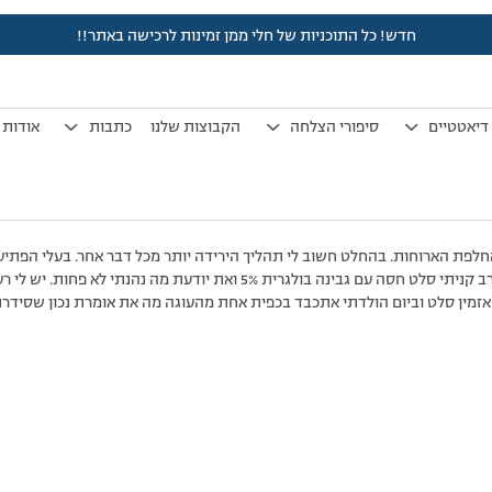
חדש! כל התוכניות של חלי ממן זמינות לרכישה באתר!!
לפני 7 שנים, 4 חודשים
by
אלמוני
.
דיאטטיים
סיפורי הצלחה
הקבוצות שלנו
כתבות
אודות
פת הארוחות. בהחלט חשוב לי תהליך הירידה יותר מכל דבר אחר. בעלי הפתיע ה
מאוד בסוף שהגענו לארוחת הערב קניתי סלט חסה עם גבינה בולגרית 5% ואת יוד
מין סלט וביום הולדתי אתכבד בכפית אחת מהעוגה מה את אומרת נכון שסידר