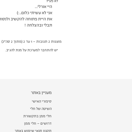
לא פעיל
היי אורלי…
אני לא עשיתי כלום..:)
את היית פתוחה להקשיב ולנסות
תבלי ובהצלחה !
מוצגות 2 תגובות – 1 עד 2 (מתוך 2 סה״כ)
יש להתחבר למערכת על מנת להגיב.
מעניין באתר
סיפורי האישי
השיטה של חלי
חלי ממן בתקשורת
דרושים – חלי ממן
תקנון תנאי שימוש באתר