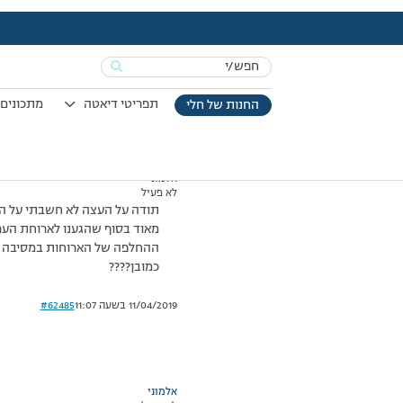
עמוד הבית
>
דיונים
>
פורום
>
אין כמוך איה
This topic has תגובה 1, 2 משתתפים, and was last updated
Search
מוצגות 2 תגובות – 1 עד 2 (מתוך 2 סה״כ)
for:
22/06/2008 בשעה 21:50
#62484
תפריטי דיאטה
מתכונים 
החנות של חלי
אלמוני
לא פעיל
תודה על העצה לא חשבתי על החל
ההחלפה של הארוחות במסיבה אז
כמובן????
11/04/2019 בשעה 11:07
#62485
אלמוני