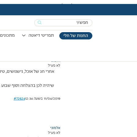
עמוד הבית
>
דיונים
>
פורום
>
איזה כיף לחזור לשגרה
This topic has תגובה 1, 2 משתתפים, and was last updated
Search
מוצגות 2 תגובות – 1 עד 2 (מתוך 2 סה״כ)
for:
02/10/2008 בשעה 20:22
#72623
תפריטי דיאטה
מתכונים 
החנות של חלי
אלמוני
לא פעיל
אחרי חג של אוכל, נישנושים, טיו
שיהיה לכן בהצלחה וסוף שבוע מ
11/04/2019 בשעה 12:34
#72624
אלמוני
לא פעיל