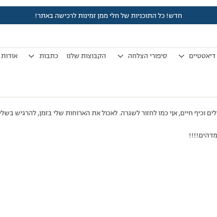
חדש! כל התוכניות של חלי ממן זמינות לרכישה באתר!
לפני 7 שנים, 4 חודשים
by
אלמוני
.
דיאטטיים
סיפורי הצלחה
הקבוצות שלנו
כתבות
אודות
לים וכיף חיים, אןי כמו לחזור לשגרה. לאכול את הארוחות שלי בזמן, להרגיש בשל
דהים!!!!