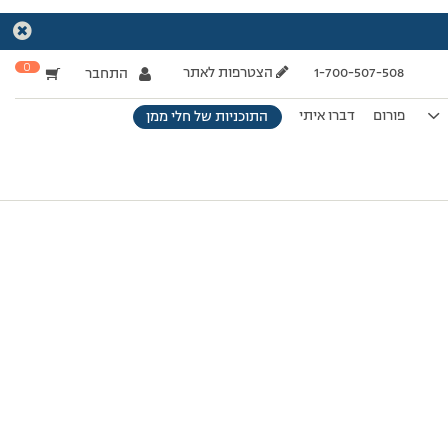
0
1-700-507-508
הצטרפות לאתר
התחבר
פורום
דברו איתי
התוכניות של חלי ממן