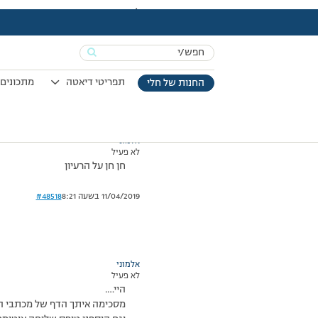
עמוד הבית
>
דיונים
>
פורום
>
איזה יפה האתר של התודות
This topic has תגובה 1, 2 משתתפים, and was last updated
Search
מוצגות 2 תגובות – 1 עד 2 (מתוך 2 סה״כ)
for:
09/03/2008 בשעה 23:29
#48517
תפריטי דיאטה
מתכונים 
החנות של חלי
אלמוני
לא פעיל
חן חן על הרעיון
11/04/2019 בשעה 8:21
#48518
אלמוני
לא פעיל
היי….
מסכימה איתך הדף של מכתבי ה