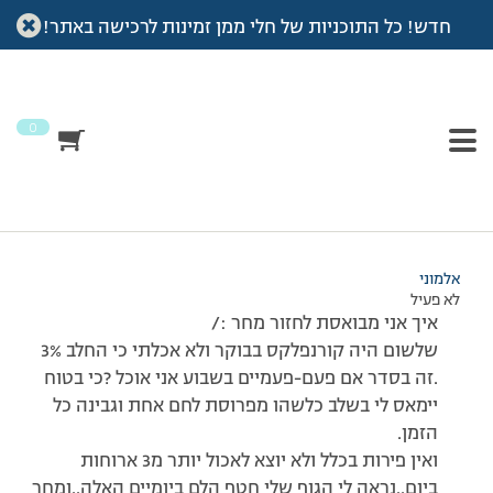
חדש! כל התוכניות של חלי ממן זמינות לרכישה באתר!
עמוד הבית
>
דיונים
>
פורום
>
איוש~
This topic has 0 תגובות, משתתף 1, and was last updated
לפני
18 שנים
by
אלמוני
.
0
מוצגות 1 תגובות (מתוך 1 סה״כ)
26/07/2008 בשעה 17:00
#66031
אלמוני
לא פעיל
איך אני מבואסת לחזור מחר :/
שלשום היה קורנפלקס בבוקר ולא אכלתי כי החלב 3%
.זה בסדר אם פעם-פעמיים בשבוע אני אוכל ?כי בטוח
יימאס לי בשלב כלשהו מפרוסת לחם אחת וגבינה כל
הזמן.
ואין פירות בכלל ולא יוצא לאכול יותר מ3 ארוחות
ביום..נראה לי הגוף שלי חטף הלם ביומיים האלה..ומחר