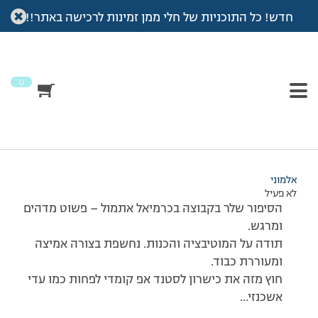
חדש! כל התוכניות של חלי ממן זמינות לרכישה באתר!!
עמוד הבית
>
דיונים
>
פורום
>
איה – סיפור הצלחה
This topic has תגובה 1, 3 משתתפים, and was last updated
לפני
7 שנים, 4 חודשים
by
אלמוני
.
0
מוצגות 3 תגובות – 1 עד 3 (מתוך 3 סה״כ)
13/11/2007 בשעה 10:55
#28611
אלמוני
לא פעיל
הסיפור שלר בקבוצה בכרמיאל אתמול – פשוט מדהים
ומרגש.
תודה על המוטיבציה והכנות. נחשפת בצורה אמיצה
ומעוררת כבוד.
חוץ מזה את כישרון לסטנד אפ קומדי לפחות כמו עדי
אשכנזי…