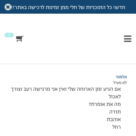
חדש! כל התוכניות של חלי ממן זמינות לרכישה באתר!!
עמוד הבית
>
דיונים
>
פורום
>
איה יקרה
This topic has 3 תגובות, 3 משתתפים, and was last updated
לפני 7 שנים, 3 חודשים
by
אלמוני
.
0
מוצגות 4 תגובות – 1 עד 4 (מתוך 4 סה״כ)
10/04/2008 בשעה 13:57
#53239
אלמוני
לא פעיל
אם הגיע זמן הארוחה שלי ואין אני מרגישה רעב וצורך
לאכול
מה את אומרת?
תודה
אוהבת
רחל