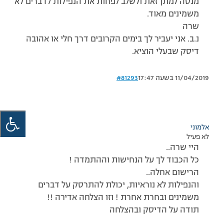
מנסה למתן זאת ולשלב לפחות את הנפילות לדברים לא
משמינים מאוד.
שרה
נ.ב. אני יעביר לך בימים הקרובים דרך חלי או אהובה
דיסק שבעלי הוציא.
11/04/2019 בשעה 17:47
#81293
אלמוני
לא פעיל
היי שרה..
כל הכבוד לך על הנחישות וההתמדה !
הרישום אחלה..
והנפילות לא נוראיות, יכולת להתרסק על דברים
משמינים ובחרת אחרת ! וזו הצלחה אדירה !!
תודה על הדיסק ובהצלחה