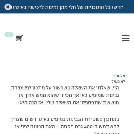
חדש! כל התוכניות של חלי ממן זמינות לרכישה באתר!!
עמוד הבית
>
דיונים
>
פורום
>
אותה שאלה בהודעה נפרדת
This topic has תגובה 1, 2 משתתפים, and was last updated
לפני
7 שנים, 3 חודשים
by
אלמוני
.
0
מוצגות 2 תגובות – 1 עד 2 (מתוך 2 סה״כ)
09/12/2011 בשעה 13:29
#185171
אלמוני
לא פעיל
היי, שאלתי את השאלה בשרשור על מתכון לפשטידת
גבינות שמופיע כאן אך מכיוון שהוא ממש ארוך אני
חוששת שתפספסו את השאלה שלי.. אז הנה היא:
במתכון פשטידת הגבינות במופיע באתר רשום שצריך
להשתמש ב-400 גרם פסטה – האם הכוונה לפני או