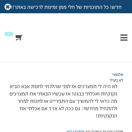
חדש! כל התוכניות של חלי ממן זמינות לרכישה באתר!!
עמוד הבית
>
דיונים
>
פורום
>
אוף
This topic has תגובה 1, 2 משתתפים, and was last updated
לפני
7 שנים, 3 חודשים
by
אלמוני
.
0
מוצגות 2 תגובות – 1 עד 2 (מתוך 2 סה״כ)
25/10/2010 בשעה 15:48
#172302
אלמוני
לא פעיל
לא היה לי תמצרכים אז לפני שהלכתי לחנות אבא הביא
נקנקיות ואכלתי בבגט! אז עכשיו הבאתי את המצרכים
מה כדאי לי להמשיך עם התפרייט או לחכות למחר
ולהתחיל מחדש?: גם ככה לא ארד אם אכלתי את
הנקנקיות!
13/04/2019 בשעה 11:40
#172305