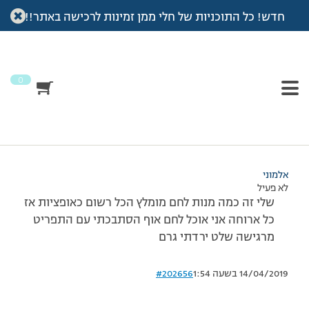
חדש! כל התוכניות של חלי ממן זמינות לרכישה באתר!!
עמוד הבית
>
דיונים
>
פורום
>
אוסי תודה השאלה
This topic has תגובה 1, 3 משתתפים, and was last updated
לפני
7 שנים, 3 חודשים
by
אלמוני
.
0
מוצגות 3 תגובות – 1 עד 3 (מתוך 3 סה״כ)
23/07/2012 בשעה 20:19
#202654
אלמוני
לא פעיל
שלי זה כמה מנות לחם מומלץ הכל רשום כאופציות אז
כל ארוחה אני אוכל לחם אוף הסתבכתי עם התפריט
מרגישה שלט ירדתי גרם
14/04/2019 בשעה 1:54
#202656