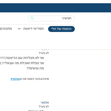
עמוד הבית
>
דיונים
>
פורום
>
אווווףףףףףףףףףף
This topic has תגובה 1, 2 משתתפים, and was last updated
Search
מוצגות 2 תגובות – 1 עד 2 (מתוך 2 סה״כ)
for:
27/07/2010 בשעה 19:24
#163183
תפריטי דיאטה
מתכונים 
החנות של חלי
אלמוני
לא פעיל
אני לא מצליחה עם הדיאטה!!!!!!
אני נופלת ואוכלת מה שבאלי!! ):
מה עושים??
13/04/2019 בשעה 0:06
#163184
אלמוני
לא פעיל