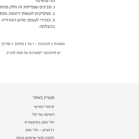
מה עושים?
1. מבינים שנפילות זה חלק מהתהליך.
2. מפסיקים לעשות דיאטה..ומתחילים לאכול נכון ובריא..
3. הזכירי לעצמך מדוע ההרזייה חשובה לך..
בהצלחה
מוצגות 2 תגובות – 1 עד 2 (מתוך 2 סה״כ)
יש להתחבר למערכת על מנת להגיב.
מעניין באתר
סיפורי האישי
השיטה של חלי
חלי ממן בתקשורת
דרושים – חלי ממן
תקנון תנאי שימוש באתר