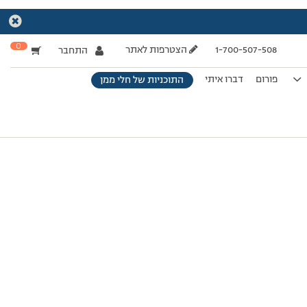
0
1-700-507-508
הצטרפות לאתר
התחבר
פורום
דברו איתי
התוכניות של חלי ממן