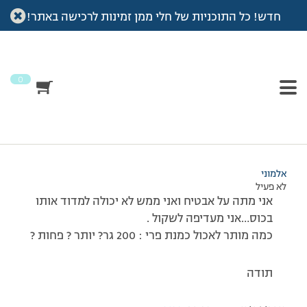
חדש! כל התוכניות של חלי ממן זמינות לרכישה באתר!
עמוד הבית
>
דיונים
>
פורום
>
אבטיח
This topic has תגובה 1, 2 משתתפים, and was last updated
לפני
7 שנים, 4 חודשים
by
אלמוני
.
0
מוצגות 2 תגובות – 1 עד 2 (מתוך 2 סה״כ)
09/07/2009 בשעה 11:18
#91997
אלמוני
לא פעיל
אני מתה על אבטיח ואני ממש לא יכולה למדוד אותו
בכוס…אני מעדיפה לשקול .
כמה מותר לאכול כמנת פרי : 200 גר? יותר ? פחות ?
תודה