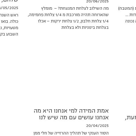
שלהם, לא
20/06/2025
8/05/2025
ת (המטבח)
מה השילוב לצלחת המנצחת? – מומלץ
דות …
שהארוחה תהיה מורכבת מ 1/4 צלחת פחמימה,
ראש השנה 
נכונה
1/4 צלחת חלבון, 1/2 צלחת ירקות – אכלו
כולה. בואו
בצלחת בינוניות ולא בצלחת
מטעויות, 
השבוע בקבו
אמת המידה למי אנחנו היא מה
עת,
אנחנו עושים עם מה שיש לנו
20/04/2025
הסוד הענקי של תהליך ההרזייה של חלי ממן