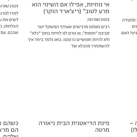
אי נוחיות, אפילו אם השינוי הוא
0/08/2025
מרע לטוב” (ריצ’ארד הוקר)
למדו לפרגן
29/08/2025
לשים את עצ
 מנקודה
הצלחות, כת
ים
רבים מאִתנו מרגישים שעודף המשקל יוצר
שבכם. עמד
גיע? האם
סביבנו “חומות”, או גורם לנו לחיות בתוך “כלא”
ולא להיות חופשיים כרצוננו. בואו נלמד ביחד איך
להשתחרר מהכלא של
 –
פינת הדיאטנית הבית ניאורה
כשהם או
ו)
מרטה
הם מראי