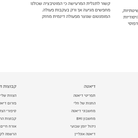
קשור לתגלית המרעישה כי המוטיבציה שכולנו
מחפשים מגיעה אך ורק בעקבות פעולה.
יטתיות,
המומנטום שנוצר מפעולה דינמית מחזק
יסודיות
דפוסי
דיאטה
קבוצות תמ
תפריטי דיאטה
הצוות שלי
החנות של חלי
פורום דיאט
מחשבוני דיאטה
סיפורי הצ
מחשבון BMI
קבוצות הרז
ניהול יומן שבועי
אורח חיים 
דיאטה אונליין
הרשמה לקב