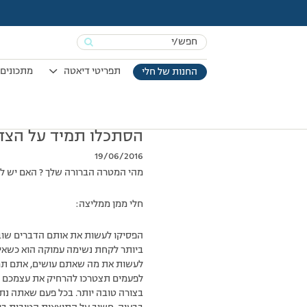
Search
for:
תפריטי דיאטה
מתכונים 
החנות של חלי
עמוד הבית
>
הנושא השבועי
>
הסתכלו תמיד על הצד החיובי של החיים…
הסתכלו תמיד על הצד 
19/06/2016
מהי המטרה הברורה שלך ? האם יש לך
חלי ממן ממליצה:
הפסיקו לעשות את אותם הדברים שוב 
ביותר לקחת נשימה עמוקה הוא כשאין
לעשות את מה שאתם עושים, אתם תמ
לפעמים תצטרכו להרחיק את עצמכם ע
בצורה טובה יותר. בכל פעם שאתה נת