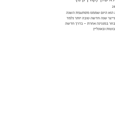
 שלך (קווין קינו)
2
הוא היום שממנו מסתעפת השנה
 נייצר שנה חדשה טובה יותר נלמד
נבחר במנגינה אחרת – בדרך חדשה
צות ובאונליין