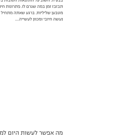
בבעיה. חשוב על התוצאות הטובות ביו
תבזבז זמן במה שגרם לו. פתרונות חיו
מטבען שליליות. ברגע שאתה מתחיל 
נעשה חיובי ומכוון לעשייה….
מה אפשר לעשות היום למע