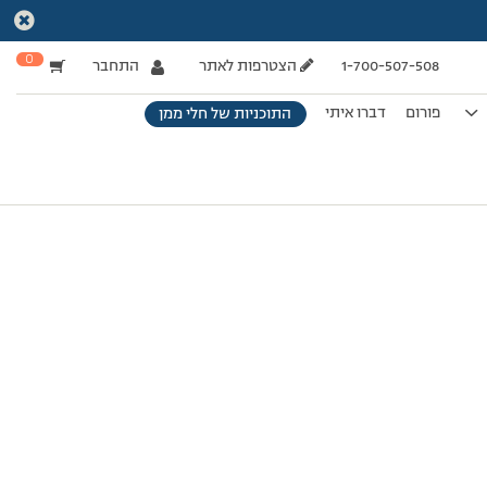
0
1-700-507-508
הצטרפות לאתר
התחבר
פורום
דברו איתי
התוכניות של חלי ממן