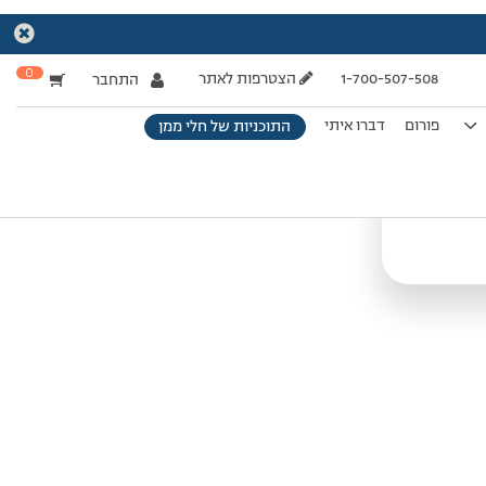
0
1-700-507-508
הצטרפות לאתר
התחבר
פורום
דברו איתי
התוכניות של חלי ממן