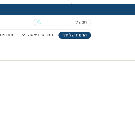
עמוד הבית
>
Vod
>
אימון הליכה קצבי לשריפת שומנים
אי
Search
for:
תפריטי דיאטה
מתכונים 
החנות של חלי