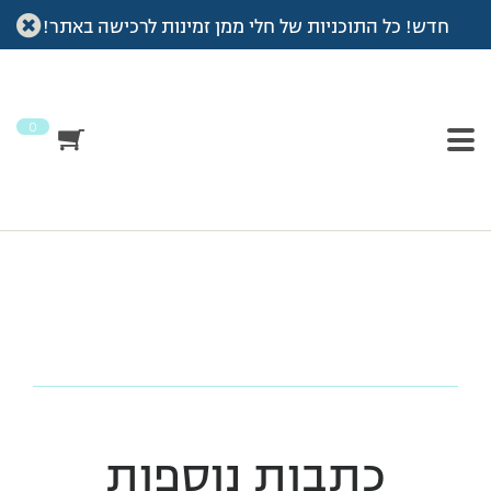
חדש! כל התוכניות של חלי ממן זמינות לרכישה באתר!
עמוד הבית
>
סיפור ההצלחה של מירית מלצר המנחה
>
מירית_מלצר
מירית_מלצר
0
כתבות נוספות