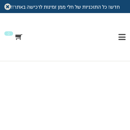
חדש! כל התוכניות של חלי ממן זמינות לרכישה באתר!!
עמוד הבית
>
סיפור ההצלחה של דורית עיני המנחה
>
Image-1
Image-1
0