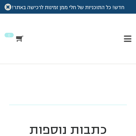
חדש! כל התוכניות של חלי ממן זמינות לרכישה באתר!
עמוד הבית
>
סיפור ההצלחה של ציפי לביא
>
IMG_1516 (1)
IMG_1516 (1)
0
כתבות נוספות