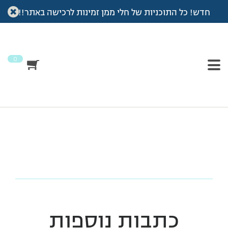
חדש! כל התוכניות של חלי ממן זמינות לרכישה באתר!!
עמוד הבית
>
מרק אפונה
>
מרק אםונה
מרק אםונה
0
כתבות נוספות