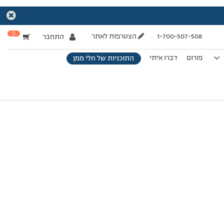
0
1-700-507-508
הצטרפות לאתר
התחבר
פורום
דברו איתי
התוכניות של חלי ממן