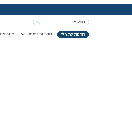
עמוד הבית
>
מיני פינוקי שוקולד – מתכון של עדי המנחה
Search
for:
תפריטי דיאטה
מתכונים 
החנות של חלי