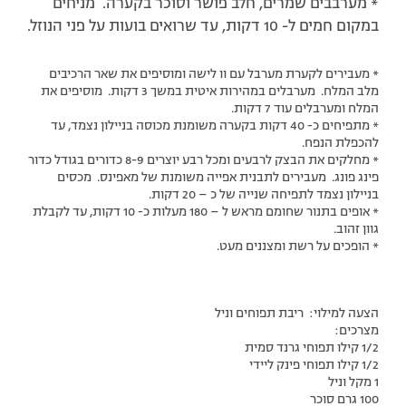
* מערבבים שמרים, חלב פושר וסוכר בקערה. מניחים
במקום חמים ל- 10 דקות, עד שרואים בועות על פני הנוזל.
* מעבירים לקערת מערבל עם וו לישה ומוסיפים את שאר הרכיבים
מלב המלח. מערבלים במהירות איטית במשך 3 דקות. מוסיפים את
המלח ומערבלים עוד 7 דקות.
* מתפיחים כ- 40 דקות בקערה משומנת מכוסה בניילון נצמד, עד
להכפלת הנפח.
* מחלקים את הבצק לרבעים ומכל רבע יוצרים 8-9 כדורים בגודל כדור
פינג פונג. מעבירים לתבנית אפייה משומנת של מאפינס. מכסים
בניילון נצמד לתפיחה שנייה של כ – 20 דקות.
* אופים בתנור שחומם מראש ל – 180 מעלות כ- 10 דקות, עד לקבלת
גוון זהוב.
* הופכים על רשת ומצננים מעט.
הצעה למילוי: ריבת תפוחים וניל
מצרכים:
1/2 קילו תפוחי גרנד סמית
1/2 קילו תפוחי פינק ליידי
1 מקל וניל
100 גרם סוכר