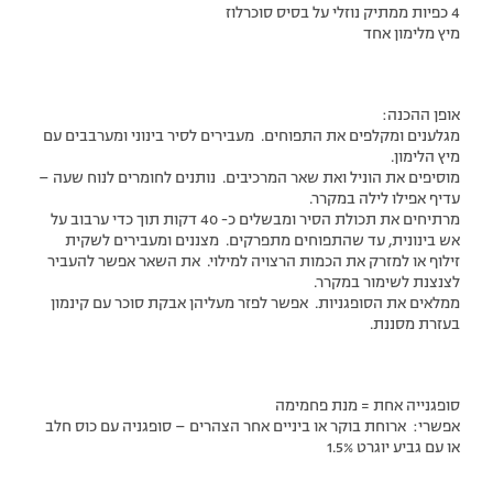
4 כפיות ממתיק נוזלי על בסיס סוכרלוז
מיץ מלימון אחד
אופן ההכנה:
מגלענים ומקלפים את התפוחים. מעבירים לסיר בינוני ומערבבים עם
מיץ הלימון.
מוסיפים את הוניל ואת שאר המרכיבים. נותנים לחומרים לנוח שעה –
עדיף אפילו לילה במקרר.
מרתיחים את תכולת הסיר ומבשלים כ- 40 דקות תוך כדי ערבוב על
אש בינונית, עד שהתפוחים מתפרקים. מצננים ומעבירים לשקית
זילוף או למזרק את הכמות הרצויה למילוי. את השאר אפשר להעביר
לצנצנת לשימור במקרר.
ממלאים את הסופגניות. אפשר לפזר מעליהן אבקת סוכר עם קינמון
בעזרת מסננת.
סופגנייה אחת = מנת פחמימה
אפשרי: ארוחת בוקר או ביניים אחר הצהרים – סופגניה עם כוס חלב
או עם גביע יוגרט 1.5%