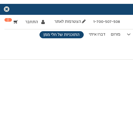
0
1-700-507-508
הצטרפות לאתר
התחבר
פורום
דברו איתי
התוכניות של חלי ממן