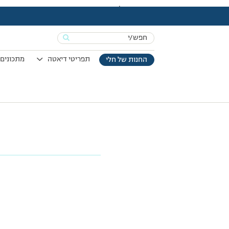
עמוד הבית
>
כרובית חינמית בתנור
>
pic4
Search
for:
תפריטי דיאטה
מתכונים 
החנות של חלי