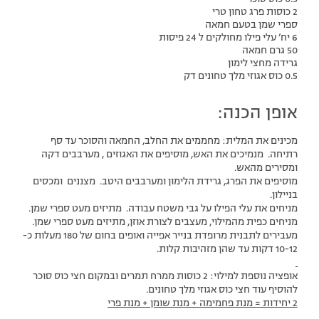
2 כוסות פרג טחון טרי
ספרי שמן בטעם חמאה
6 יח’ עלי פילו מחולקים ל 24 פיסות
50 גרם חמאה
גרידה מחצי לימון
0.5 כוס אגוזי מלך טחונים דק
אופן הכנה:
מכינים את המלית: מחממים את החלב, החמאה והסוכר עד סף
רתיחה. מנמיכים את האש, מוסיפים את האגוזים , מערבבים דקה
ומסירים מהאש.
מוסיפים את הפרג, גרידת הלימון ומערבבים היטב. מצננים ומכסים
בניילון.
מניחים את עלי הפילו על גבי משטח עבודה. מתיזים מעט ספרי שמן.
מניחים כפית מהמילוי, מעצבים לצורת אוזן, מתיזים מעט ספרי שמן.
מעבירים לתבנית מרופדת בנייר אפייה ואופים בחום של 180 מעלות כ-
10-12 דקות עד שהן מזהיבות קלות.
אופציה נוספת למילוי: 2 כוסות ממרח תמרים ובמקום חצי כוס סוכר
להוסיף עוד חצי כוס אגוזי מלך טחונים.
2 יחידות = מנת פחמימה + מנת שומן + מנת פרי