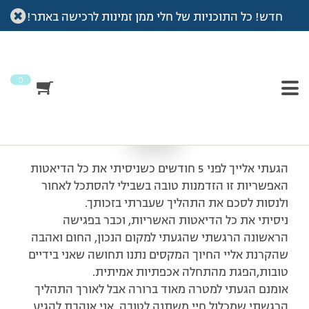
חדש! כל התוכניות של חלי ממן זמינות לרכישה באתר!
עמוד הבית
>
מכתבי תודה
>
תודה ענקית לעירית !
תודה ענקית לעירית !
0
הגעתי אלייך לפני 5 חודשים כשניסיתי את כל הדיאטות
האפשריות זו הזדמנות טובה בשבילי להסתכל לאחור
ולנסות לסכם את התהליך שעברתי בזכותך.
ניסיתי את כל הדיאטות האשריות, וכבר בפגישה
הראשונה הרגשתי שהגעתי למקום הנכון, החום ואהבה
שהקרנת אליי החיוך המקסים נתנו תחושה שאני בידיים
טובות,הפגת מהתחלה אכפתיות אמיתית.
אומנם הגעתי למטרה מאוד ברורה אבל לאורך התהליך
הרגשתי שמכלול חיי משתנה לטובה, אני אוהבת להגיע