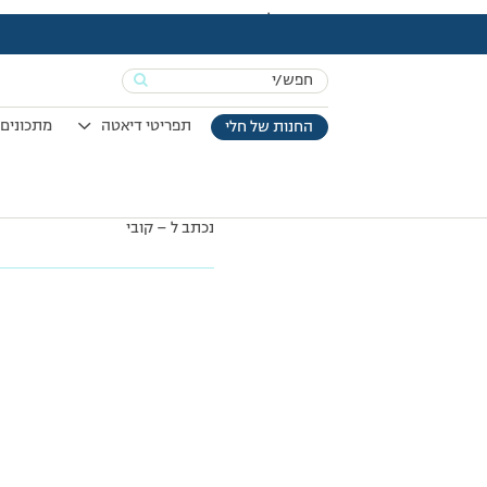
עמוד הבית
>
מכתבי תודה
>
תודה .. לאדם מיוחד
Search
for:
תפריטי דיאטה
מתכונים 
החנות של חלי
הגעתי במקרה לקבוצה .. וחשבתי ש
אתה זה שנתן לי כח להמשיך ולהשא
בהנאה וכייף . ומאז שהכרתי אותך .. ח
.. ומאחלת לך ולבני משפחתך חג ש
נכתב ל – קובי