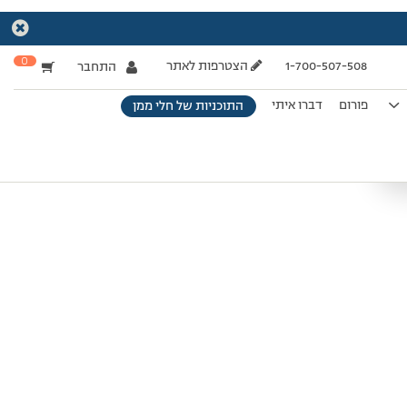
0
1-700-507-508
הצטרפות לאתר
התחבר
פורום
דברו איתי
התוכניות של חלי ממן