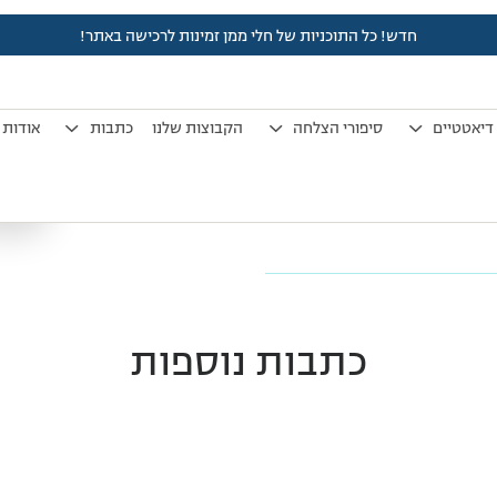
חדש! כל התוכניות של חלי ממן זמינות לרכישה באתר!
תודה .. לאדם מיוחד
דיאטטיים
סיפורי הצלחה
הקבוצות שלנו
כתבות
אודות
הנשור אחרי הפעם הזאת .. אבל
ר ..בכך שאתה מעביר את הסדנה
וללתי בי שינוי עצום .. אני מודה לך
מח .
כתבות נוספות