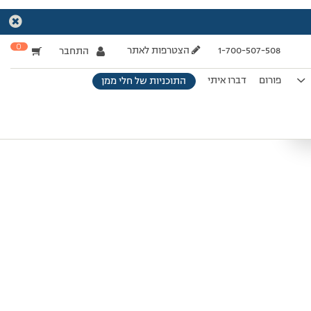
0
1-700-507-508
הצטרפות לאתר
התחבר
פורום
דברו איתי
התוכניות של חלי ממן