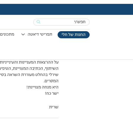
עמוד הבית
>
מכתבי תודה
>
שרית מזרחי
Search
for:
תפריטי דיאטה
מתכונים 
החנות של חלי
שלום רב,
שמי שרית מזרחי, נרשמתי בסוף חוד
קרית אונו עם המנחה שירלי טרלו.
רציתי לשבח את שירלי על תפקודה 
על ההרצאות המעניינות והעינייניו
השיתוף, הכתיבה המצויינת, הטיפי
שירלי בהחלט מעוררת השראה בסיפ
המסרים.
היא מנחה מצויינת!
ישר כח!
שרית