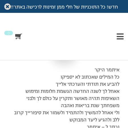
חדש! כל התוכניות של חלי ממן זמינות לרכישה באתר!!
עמוד הבית
>
מכתבי תודה
>
מורה טוב מורה לחיים
מורה טוב מורה לחיים
0
איתמר היקר
כל המילים שאכתוב לא יספיקו
להביע את תודתי והערכתי אלייך
אאחל לך לשנה החדשה הגשמת חלומות ומימוש
השאיפות תהיה מאושר ותקרין על כולם לך ולבני
משפחתך שנת בריאות ואהבה
ולי אאחל להמשיך ולהתמיד ולשמור את סיפורייך קרוב
ללב ולהגיע ליעד המבוקש
נכתב ל – איתמר