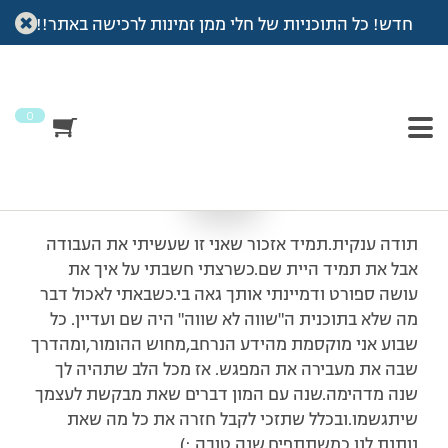
חדש! כל התוכניות של חלי ממן זמינות לרכישה באתר!!
עמוד הבית
>
מכתבי תודה
>
לא אפסיק להגיד…
לא אפסיק להגיד…
0
תודה ענקית.תמיד אזכור שאני זו שעשיתי את העבודה
אבל את תמיד היית שם.כשרצתי חשבתי על איך את
עושה ספורט ודמיינתי אותך גאה בי.כשבאתי לאכול דבר
מה שלא בתוכנית ה"שווה לא שווה" היה שם ועדיין. כל
שבוע אני מוקסמת מהידע הנרחב,מחוש ההומור,ומהדרך
שבה את מעבירה את המפגש. אז מכל הלב שתהיה לך
שנה מדהימה.שנה עם המון דברים שאת מבקשת לעצמך
שיתגשמו.ובכלל שתזכי לקבל חזרה את כל מה שאת
נותנת לנו כמשתתפים.שנה טובה.:)